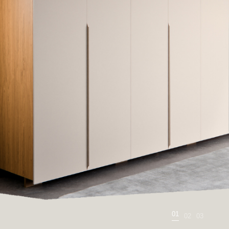
02
01
03