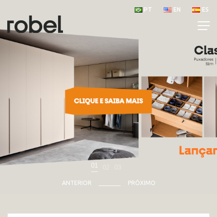
PT
EN
ES
01
02
03
ANTERIOR
PRÓXIMO