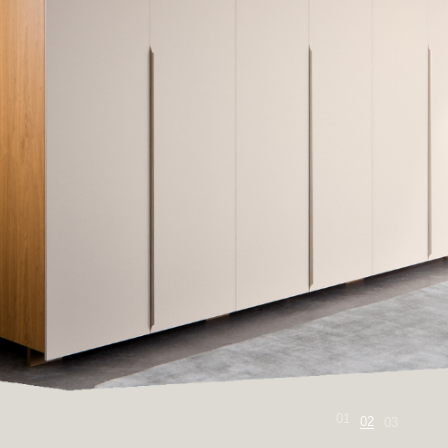
02
01
03