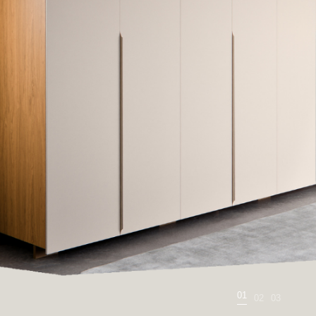
02
01
03