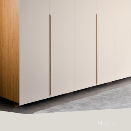
02
01
03