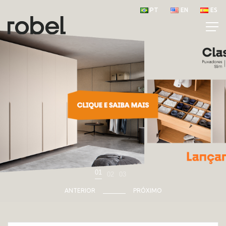
PT
EN
ES
01
02
03
ANTERIOR
PRÓXIMO