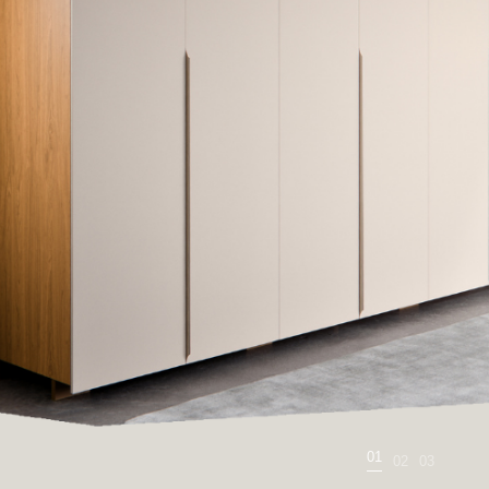
02
01
03