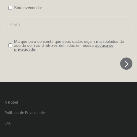
Sou revendedor
Marque para consentir que seus dados sejam manipulados de
acordo com as diretrizes definidas em nossa
política de
privacidade
.
A Robel
Políticas de Privacidade
SAC