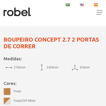
PT
EN
ES
ROUPEIRO CONCEPT 2.7 2 PORTAS
DE CORRER
Medidas:
2760mm
2450mm
620mm
Cores:
Freijó
Freijó/Off White