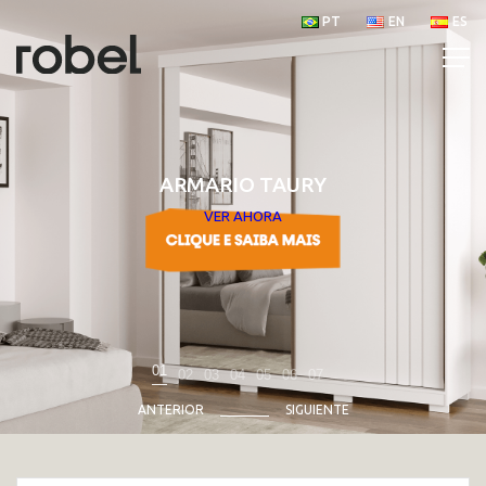
PT
EN
ES
ARMARIO TAURY
VER AHORA
01
02
03
04
05
06
07
ANTERIOR
SIGUIENTE