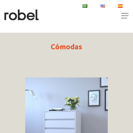
PT
EN
ES
Cómodas