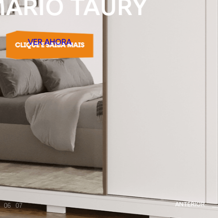
ARMARIO TANNER
CONOZCA
AHORA
ANTERIOR
06
07