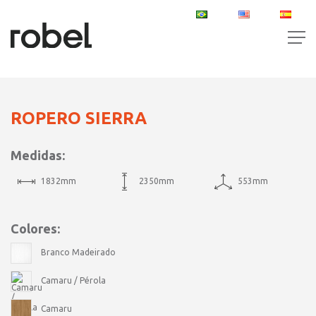
PT
EN
ES
ROPERO SIERRA
Medidas:
1832mm
2350mm
553mm
Colores:
Branco Madeirado
Camaru / Pérola
Camaru